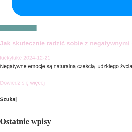
Zdrowie i uroda
Jak skutecznie radzić sobie z negatywnym
luckyluke
2024-12-21
Negatywne emocje są naturalną częścią ludzkiego życ
Dowiedz się więcej
Szukaj
Ostatnie wpisy