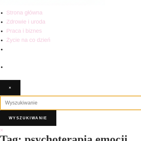
Strona główna
Zdrowie i uroda
Praca i biznes
Życie na co dzień
×
×
Tag: psychoterapia emocji