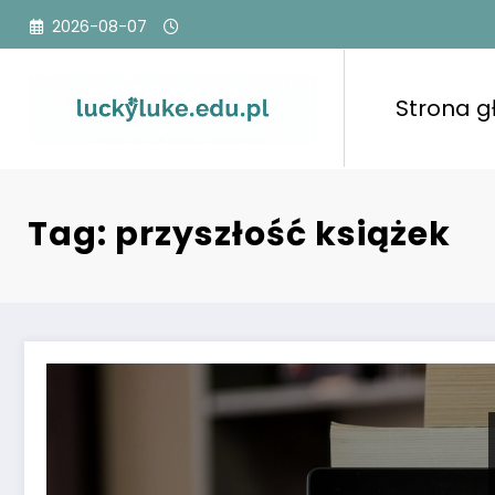
Przejdź
2026-08-07
do
treści
Strona 
Tag: przyszłość książek