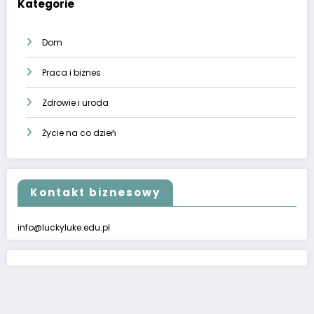
Kategorie
Dom
Praca i biznes
Zdrowie i uroda
Życie na co dzień
Kontakt biznesowy
info@luckyluke.edu.pl