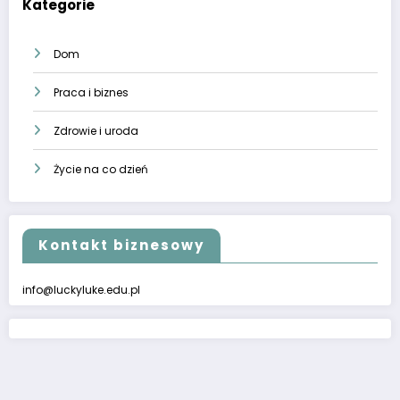
Kategorie
Dom
Praca i biznes
Zdrowie i uroda
Życie na co dzień
Kontakt biznesowy
info@luckyluke.edu.pl