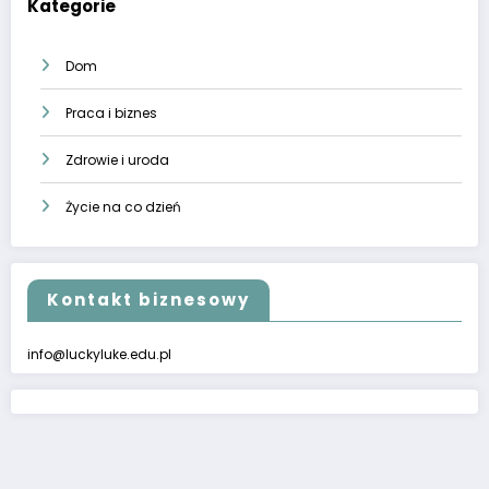
Kategorie
Dom
Praca i biznes
Zdrowie i uroda
Życie na co dzień
Kontakt biznesowy
info@luckyluke.edu.pl