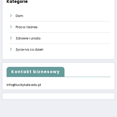
Kategorie
Dom
Praca i biznes
Zdrowie i uroda
Życie na co dzień
Kontakt biznesowy
info@luckyluke.edu.pl