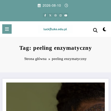
Przejdź
2026-08-10
do
treści
Tag: peeling enzymatyczny
Strona główna
peeling enzymatyczny