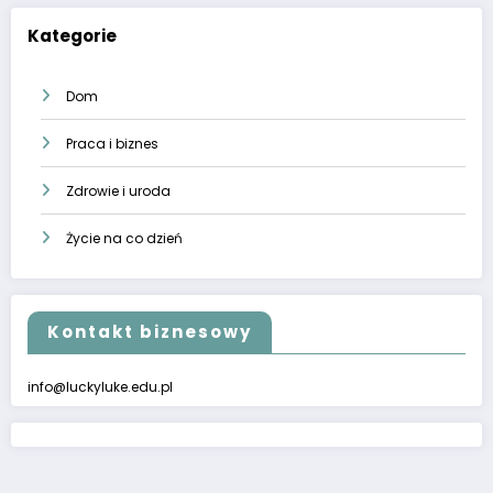
Kategorie
Dom
Praca i biznes
Zdrowie i uroda
Życie na co dzień
Kontakt biznesowy
info@luckyluke.edu.pl