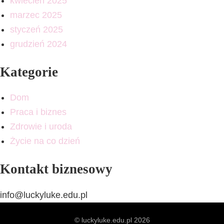
kwiecień 2025
marzec 2025
styczeń 2025
grudzień 2024
Kategorie
Dom
Praca i biznes
Zdrowie i uroda
Życie na co dzień
Kontakt biznesowy
info@luckyluke.edu.pl
© luckyluke.edu.pl 2026