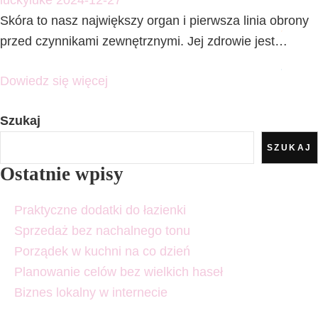
luckyluke
2024-12-27
Skóra to nasz największy organ i pierwsza linia obrony
przed czynnikami zewnętrznymi. Jej zdrowie jest…
Dowiedz się więcej
Szukaj
SZUKAJ
Ostatnie wpisy
Praktyczne dodatki do łazienki
Sprzedaż bez nachalnego tonu
Porządek w kuchni na co dzień
Planowanie celów bez wielkich haseł
Biznes lokalny w internecie