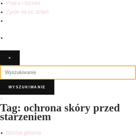
Praca i biznes
Życie na co dzień
×
×
Tag: ochrona skóry przed
starzeniem
Strona główna