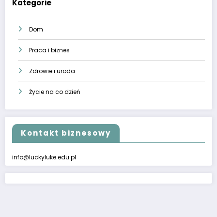
Kategorie
Dom
Praca i biznes
Zdrowie i uroda
Życie na co dzień
Kontakt biznesowy
info@luckyluke.edu.pl