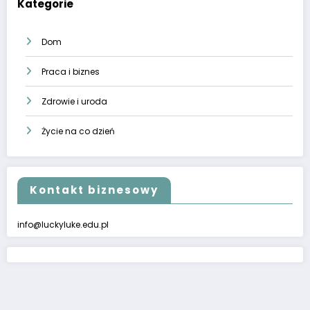
Kategorie
Dom
Praca i biznes
Zdrowie i uroda
Życie na co dzień
Kontakt biznesowy
info@luckyluke.edu.pl