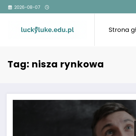
Przejdź
2026-08-07
do
treści
Strona 
Tag: nisza rynkowa