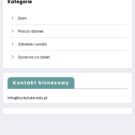
Kategorie
Dom
Praca i biznes
Zdrowie i uroda
Życie na co dzień
Kontakt biznesowy
info@luckyluke.edu.pl