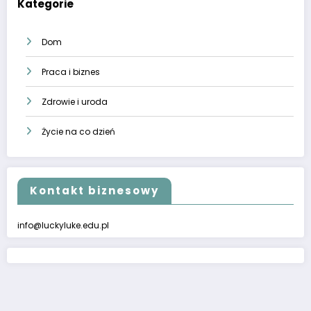
Kategorie
Dom
Praca i biznes
Zdrowie i uroda
Życie na co dzień
Kontakt biznesowy
info@luckyluke.edu.pl