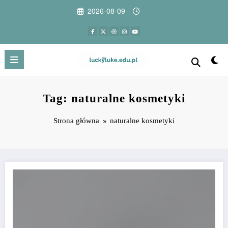
Przejdź
2026-08-09
do
treści
Tag: naturalne kosmetyki
Strona główna
naturalne kosmetyki