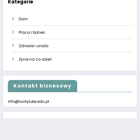
Kategorie
Dom
Praca i biznes
Zdrowie i uroda
Życie na co dzień
Kontakt biznesowy
info@luckyluke.edu.pl