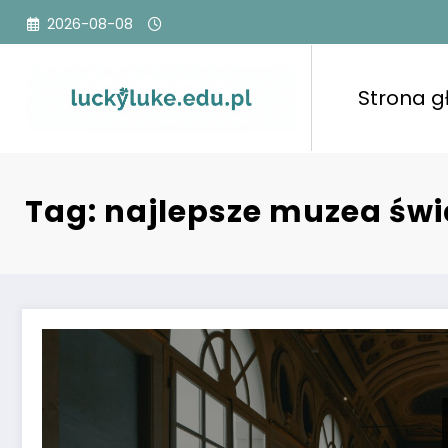
Przejdź
2026-08-08
do
treści
Strona 
Tag: najlepsze muzea św