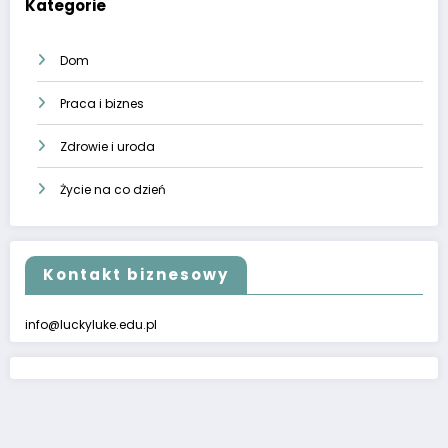
Kategorie
Dom
Praca i biznes
Zdrowie i uroda
Życie na co dzień
Kontakt biznesowy
info@luckyluke.edu.pl