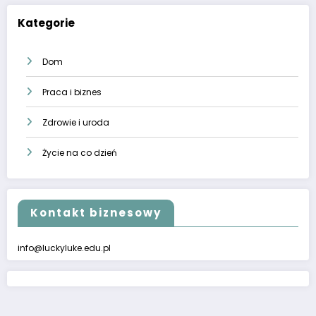
Kategorie
Dom
Praca i biznes
Zdrowie i uroda
Życie na co dzień
Kontakt biznesowy
info@luckyluke.edu.pl