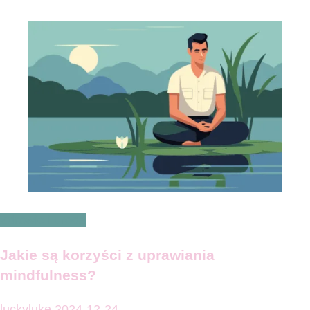
Zdrowie i uroda
Jakie są korzyści z uprawiania
mindfulness?
luckyluke
2024-12-24