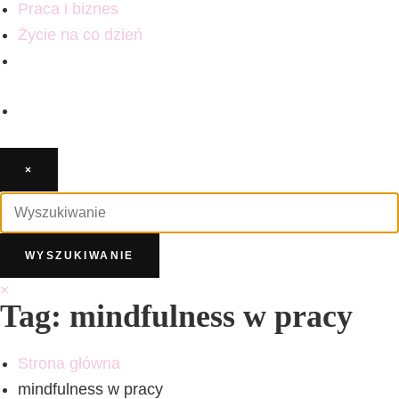
Praca i biznes
Życie na co dzień
×
×
Tag: mindfulness w pracy
Strona główna
mindfulness w pracy