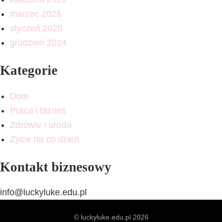
marzec 2025
styczeń 2025
grudzień 2024
Kategorie
Dom
Praca i biznes
Zdrowie i uroda
Życie na co dzień
Kontakt biznesowy
info@luckyluke.edu.pl
© luckyluke.edu.pl 2026