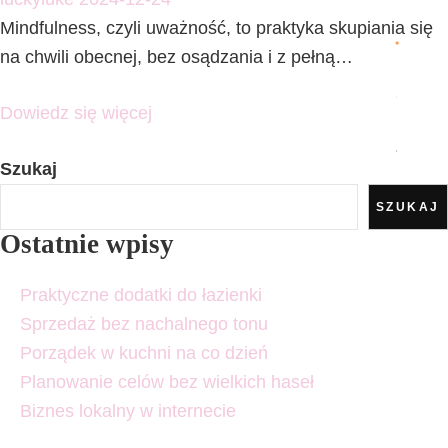
Mindfulness, czyli uważność, to praktyka skupiania się
na chwili obecnej, bez osądzania i z pełną…
Dowiedz się więcej
Szukaj
SZUKAJ
Ostatnie wpisy
Praktyczne dodatki do łazienki
Sprzedaż bez nachalnego tonu
Porządek w kuchni na co dzień
Planowanie celów bez wielkich haseł
Biznes lokalny w internecie