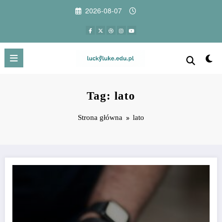
Przejdź
2026-08-07
do
treści
Tag: lato
Strona główna
lato