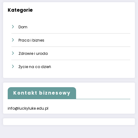
Kategorie
Dom
Praca i biznes
Zdrowie i uroda
Życie na co dzień
Kontakt biznesowy
info@luckyluke.edu.pl