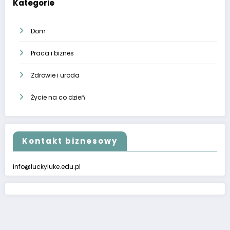
Kategorie
Dom
Praca i biznes
Zdrowie i uroda
Życie na co dzień
Kontakt biznesowy
info@luckyluke.edu.pl