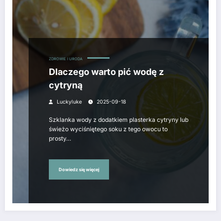
ZDROWIE I URODA
Dlaczego warto pić wodę z
cytryną
Luckyluke
2025-09-18
Szklanka wody z dodatkiem plasterka cytryny lub
świeżo wyciśniętego soku z tego owocu to
prosty…
Dowiedz się więcej