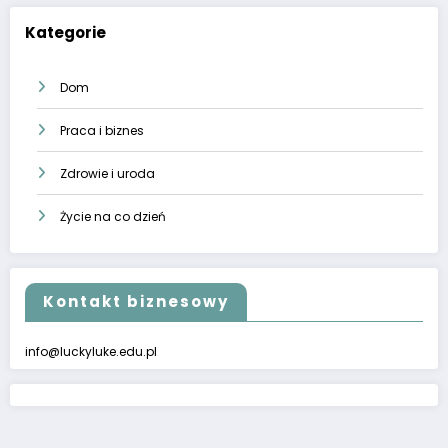
Kategorie
Dom
Praca i biznes
Zdrowie i uroda
Życie na co dzień
Kontakt biznesowy
info@luckyluke.edu.pl