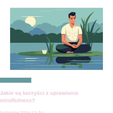
Zdrowie i uroda
Jakie są korzyści z uprawiania
mindfulness?
luckyluke
2024-12-24