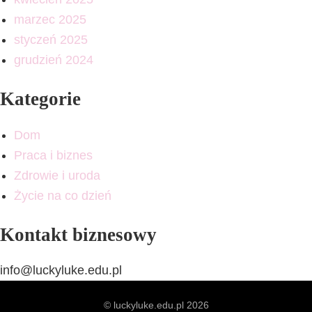
marzec 2025
styczeń 2025
grudzień 2024
Kategorie
Dom
Praca i biznes
Zdrowie i uroda
Życie na co dzień
Kontakt biznesowy
info@luckyluke.edu.pl
© luckyluke.edu.pl 2026