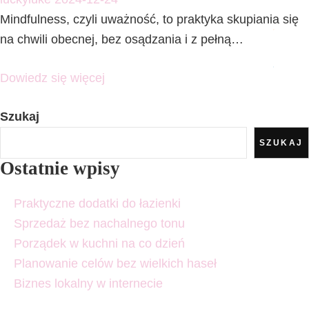
Mindfulness, czyli uważność, to praktyka skupiania się
na chwili obecnej, bez osądzania i z pełną…
Dowiedz się więcej
Szukaj
SZUKAJ
Ostatnie wpisy
Praktyczne dodatki do łazienki
Sprzedaż bez nachalnego tonu
Porządek w kuchni na co dzień
Planowanie celów bez wielkich haseł
Biznes lokalny w internecie