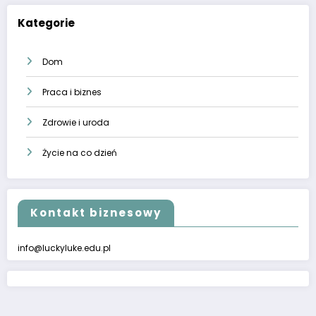
Kategorie
Dom
Praca i biznes
Zdrowie i uroda
Życie na co dzień
Kontakt biznesowy
info@luckyluke.edu.pl