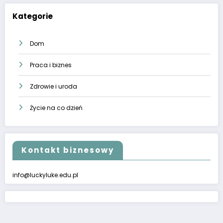
Kategorie
Dom
Praca i biznes
Zdrowie i uroda
Życie na co dzień
Kontakt biznesowy
info@luckyluke.edu.pl