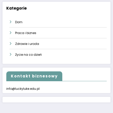
Kategorie
Dom
Praca i biznes
Zdrowie i uroda
Życie na co dzień
Kontakt biznesowy
info@luckyluke.edu.pl