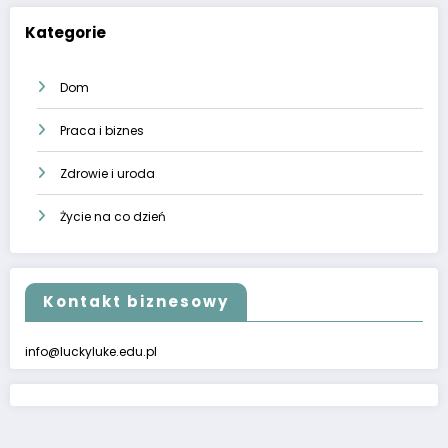
Kategorie
Dom
Praca i biznes
Zdrowie i uroda
Życie na co dzień
Kontakt biznesowy
info@luckyluke.edu.pl