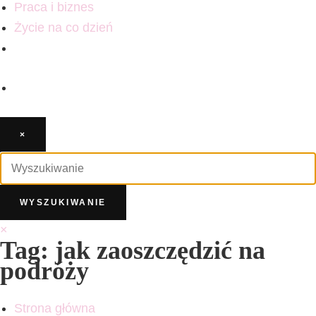
Praca i biznes
Życie na co dzień
×
×
Tag: jak zaoszczędzić na
podróży
Strona główna