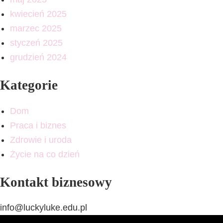
kwiecień 2025
marzec 2025
styczeń 2025
grudzień 2024
Kategorie
Dom
Praca i biznes
Zdrowie i uroda
Życie na co dzień
Kontakt biznesowy
info@luckyluke.edu.pl