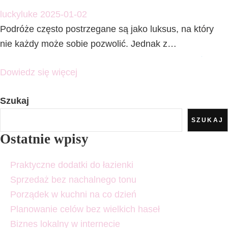
luckyluke
2025-01-02
Podróże często postrzegane są jako luksus, na który
nie każdy może sobie pozwolić. Jednak z…
Dowiedz się więcej
Szukaj
SZUKAJ
Ostatnie wpisy
Praktyczne dodatki do łazienki
Sprzedaż bez nachalnego tonu
Porządek w kuchni na co dzień
Planowanie celów bez wielkich haseł
Biznes lokalny w internecie