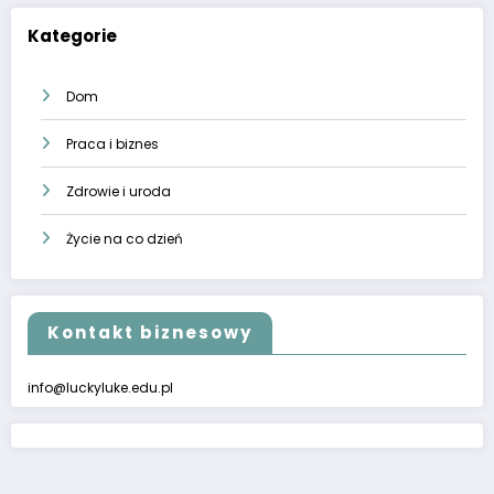
Kategorie
Dom
Praca i biznes
Zdrowie i uroda
Życie na co dzień
Kontakt biznesowy
info@luckyluke.edu.pl