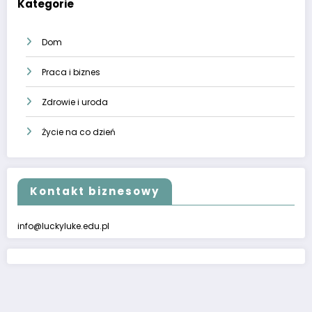
Kategorie
Dom
Praca i biznes
Zdrowie i uroda
Życie na co dzień
Kontakt biznesowy
info@luckyluke.edu.pl