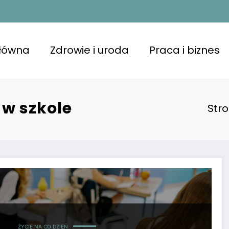
główna
Zdrowie i uroda
Praca i biznes
 w szkole
Str
ŻYCIE NA CO DZIEŃ