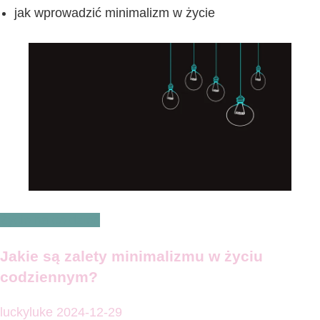
jak wprowadzić minimalizm w życie
Życie na co dzień
Jakie są zalety minimalizmu w życiu
codziennym?
luckyluke
2024-12-29