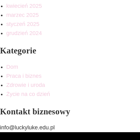
kwiecień 2025
marzec 2025
styczeń 2025
grudzień 2024
Kategorie
Dom
Praca i biznes
Zdrowie i uroda
Życie na co dzień
Kontakt biznesowy
info@luckyluke.edu.pl