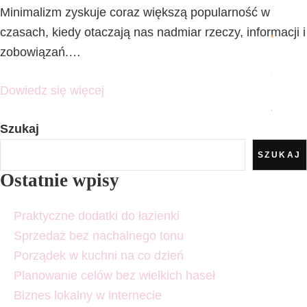
Minimalizm zyskuje coraz większą popularność w
czasach, kiedy otaczają nas nadmiar rzeczy, informacji i
zobowiązań.…
Dowiedz się więcej
Szukaj
SZUKAJ
Ostatnie wpisy
Praktyczne dodatki do łazienki
Sprzedaż bez nachalnego tonu
Porządek w kuchni na co dzień
Planowanie celów bez wielkich haseł
Biznes lokalny w internecie