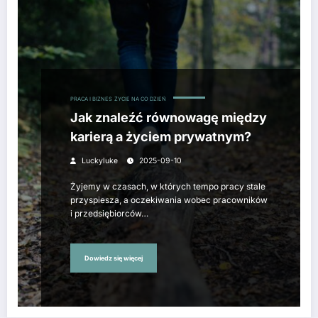
PRACA I BIZNES
ŻYCIE NA CO DZIEŃ
Jak znaleźć równowagę między
karierą a życiem prywatnym?
Luckyluke
2025-09-10
Żyjemy w czasach, w których tempo pracy stale
przyspiesza, a oczekiwania wobec pracowników
i przedsiębiorców…
Dowiedz się więcej