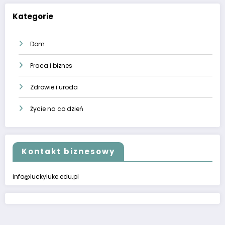
Kategorie
Dom
Praca i biznes
Zdrowie i uroda
Życie na co dzień
Kontakt biznesowy
info@luckyluke.edu.pl