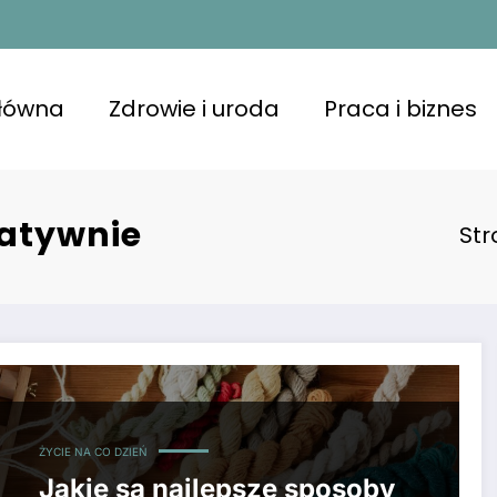
główna
Zdrowie i uroda
Praca i biznes
eatywnie
St
ŻYCIE NA CO DZIEŃ
Jakie są najlepsze sposoby