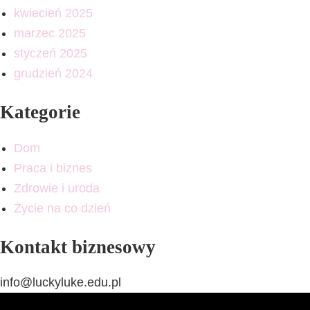
kwiecień 2025
marzec 2025
styczeń 2025
grudzień 2024
Kategorie
Dom
Praca i biznes
Zdrowie i uroda
Życie na co dzień
Kontakt biznesowy
info@luckyluke.edu.pl