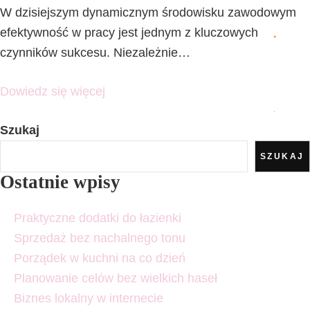
W dzisiejszym dynamicznym środowisku zawodowym
efektywność w pracy jest jednym z kluczowych
czynników sukcesu. Niezależnie…
Dowiedz się więcej
Szukaj
SZUKAJ
Ostatnie wpisy
Praktyczne dodatki do łazienki
Sprzedaż bez nachalnego tonu
Porządek w kuchni na co dzień
Planowanie celów bez wielkich haseł
Biznes lokalny w internecie