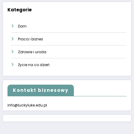
Kategorie
Dom
Praca i biznes
Zdrowie i uroda
Życie na co dzień
Kontakt biznesowy
info@luckyluke.edu.pl