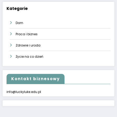
Kategorie
Dom
Praca i biznes
Zdrowie i uroda
Życie na co dzień
Kontakt biznesowy
info@luckyluke.edu.pl