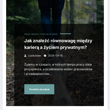
PRACA I BIZNES
ŻYCIE NA CO DZIEŃ
Jak znaleźć równowagę między
karierą a życiem prywatnym?
Luckyluke
2025-09-10
Żyjemy w czasach, w których tempo pracy stale
przyspiesza, a oczekiwania wobec pracowników
i przedsiębiorców…
Dowiedz się więcej