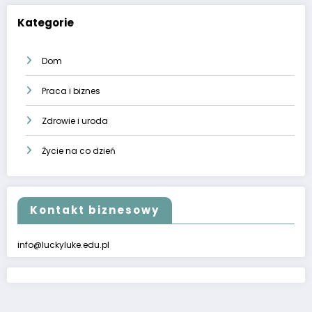
Kategorie
Dom
Praca i biznes
Zdrowie i uroda
Życie na co dzień
Kontakt biznesowy
info@luckyluke.edu.pl