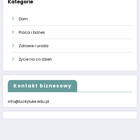
Kategorie
Dom
Praca i biznes
Zdrowie i uroda
Życie na co dzień
Kontakt biznesowy
info@luckyluke.edu.pl