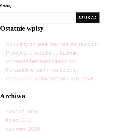
Szukaj
SZUKAJ
Ostatnie wpisy
Spokojny poranek bez wielkiej rewolucji
Praktyczne dodatki do łazienki
Sprzedaż bez nachalnego tonu
Porządek w kuchni na co dzień
Planowanie celów bez wielkich haseł
Archiwa
sierpień 2026
lipiec 2026
czerwiec 2026