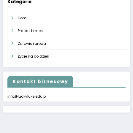
Kategorie
Dom
Praca i biznes
Zdrowie i uroda
Życie na co dzień
Kontakt biznesowy
info@luckyluke.edu.pl