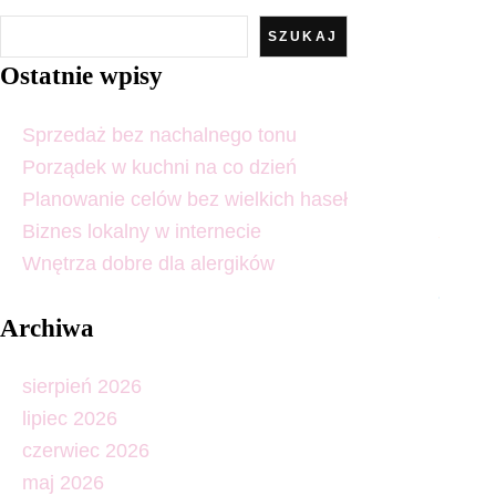
SZUKAJ
Ostatnie wpisy
Sprzedaż bez nachalnego tonu
Porządek w kuchni na co dzień
Planowanie celów bez wielkich haseł
Biznes lokalny w internecie
Wnętrza dobre dla alergików
Archiwa
sierpień 2026
lipiec 2026
czerwiec 2026
maj 2026