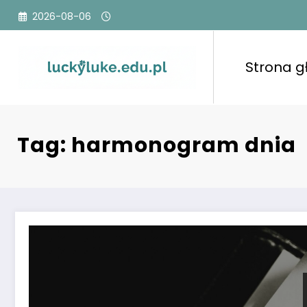
Przejdź
2026-08-06
do
treści
Strona 
Tag: harmonogram dnia