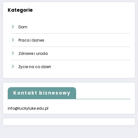
Kategorie
Dom
Praca i biznes
Zdrowie i uroda
Życie na co dzień
Kontakt biznesowy
info@luckyluke.edu.pl