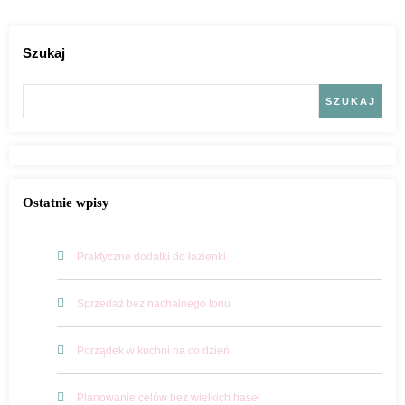
Szukaj
SZUKAJ
Ostatnie wpisy
Praktyczne dodatki do łazienki
Sprzedaż bez nachalnego tonu
Porządek w kuchni na co dzień
Planowanie celów bez wielkich haseł