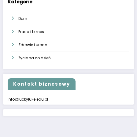
Kategorie
Dom
Praca i biznes
Zdrowie i uroda
Życie na co dzień
Kontakt biznesowy
info@luckyluke.edu.pl